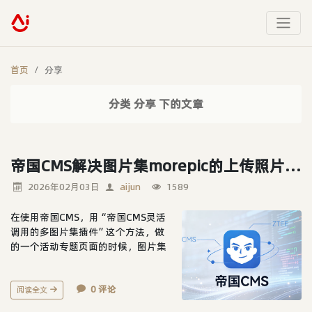
首页
分享
分类 分享 下的文章
帝国CMS解决图片集morepic的上传照片数量上限限制
2026年02月03日
aijun
1589
在使用帝国CMS，用“帝国CMS灵活
调用的多图片集插件”这个方法，做
的一个活动专题页面的时候，图片集
morepic需上传的照片比较多（大于3
00张）默认配置，首次上传完成后，
0 评论
保存的时候，错误提示：字段图片简
阅读全文
介的值为空，请将必填项填写完整。