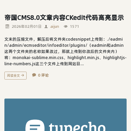
尝试将图片集morepic的字段类型设
置为LONGTEXT了，依然不见效果。
咨询一番后，调整 PHP 配置（php.in
帝国CMS8.0文章内容CKedit代码高亮显示
i），解决系统级限制：PHP 默认限...
2026年02月01日
aijun
1571
文末的压缩文件，解压后将文件夹codesnippet上传到：./eadmi
n/admin/ecmseditor/infoeditor/plugins/（eadmin和admin
这两个文件夹的名称如果改过，那就上传到你改后的文件夹内）
将：monokai-sublime.min.css、highlight.min.js、highlightjs-
line-numbers.js这三个文件上传到网站目...
0 评论
阅读全文