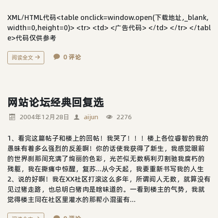
XML/HTML代码<table onclick=window.open(下载地址,_blank,
width=0,height=0)> <tr> <td> <广告代码> </td> </tr> </tabl
e>代码仅供参考
0 评论
阅读全文
网站论坛经典回复选
2004年12月28日
aijun
2276
1、看完这篇帖子和楼上的回帖！我哭了！！！楼上各位睿智的我的
愚昧有着多么强烈的反差啊！你的话使我获得了新生，我感觉眼前
的世界刹那间充满了绚丽的色彩，光芒似无数柄利刃割驰我腐朽的
残躯，我在撕痛中惊醒，复苏...从今天起，我要重新书写我的人生
2、说的好啊！我在XX社区打滚这么多年，所谓阅人无数，就算没有
见过猪走路，也总明白猪肉是啥味道的。一看到楼主的气势，我就
觉得楼主同在社区里灌水的那帮小混蛋有...